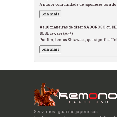
A maior comunidade de japoneses fora do 
leia mais
As 10 maneiras de dizer SABOROSO ou DEL
10. Shiawase (幸せ)
Por fim, temos Shiawase, que significa “feli
leia mais
Servimos iguarias japonesas